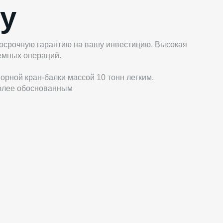
у
лгосрочную гарантию на вашу инвестицию. Высокая
емных операций.
рной кран-балки массой 10 тонн легким.
более обоснованным