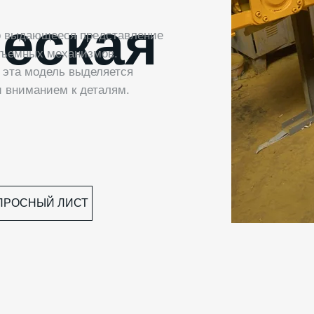
ческая
то выдающееся представление
дъемных механизмов.
 эта модель выделяется
 вниманием к деталям.
ПРОСНЫЙ ЛИСТ