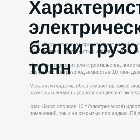
Характерис
электричес
балки груз
Кран-балка этого типа представляет собой в
обеспечивает надежность в использовании, а 
тонн
Идеально подходит для строительства, логист
сценариях. Её грузоподъемность в 10 тонн де
Механизм подъема обеспечивает высокую скор
размеры и легкость управления делают экспл
Кран-балка опорная 10 т (электрическая) идеа
помещений, так и на открытых площадках. Её