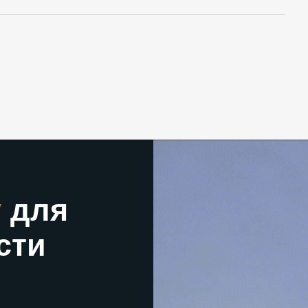
у
для
сти