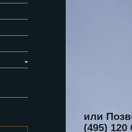
или Позв
(495) 120 