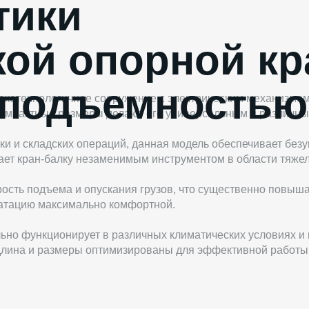
тики
кой опорной кр
оподъемностью
ысокотехнологичное сооружение с электрическим механизм
компактные размеры делают его универсальным в различны
ики и складских операций, данная модель обеспечивает бе
лает кран-балку незаменимым инструментом в области тяжел
ость подъема и опускания грузов, что существенно повыш
уатацию максимально комфортной.
льно функционирует в различных климатических условиях и
 длина и размеры оптимизированы для эффективной работы