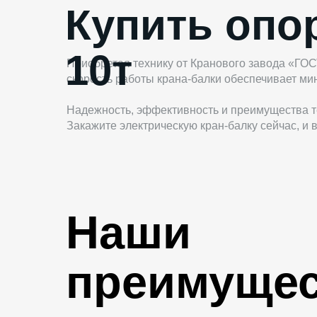
Купить опо
10т
Приобретая технику от Кранового завода «ГОС
скорость работы крана-балки обеспечивает м
Надежность, эффективность и преимущества те
Закажите электрическую кран-балку сейчас, 
Наши
преимущес