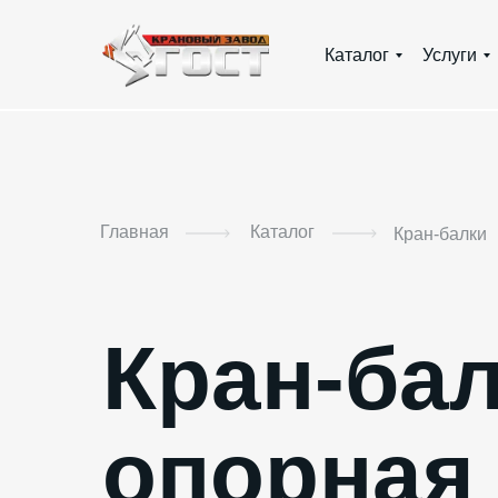
Каталог
Услуги
Главная
Каталог
Кран-балки
Кран-ба
опорная