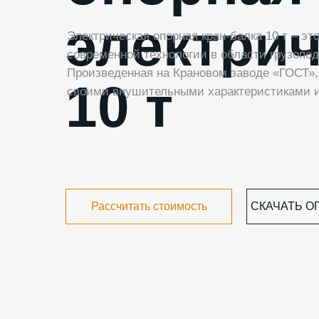
электри
Электрическая опорная кран-балка 10 т – э
современной технологии в области грузопо
Произведенная на Крановом заводе «ГОСТ»,
10 т
своими внушительными характеристиками и
Рассчитать стоимость
СКАЧАТЬ О