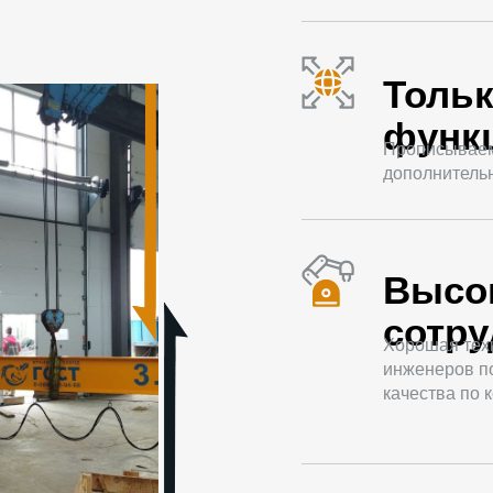
Толь
функ
Прописываем 
дополнитель
Высо
сотр
Хорошая тех
инженеров п
качества по 