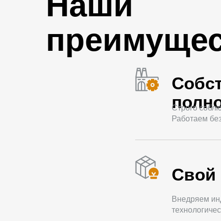
Наши
преимущес
Собс
полно
Строго соблю
Работаем без
Свой 
Внедряем ин
технологичес