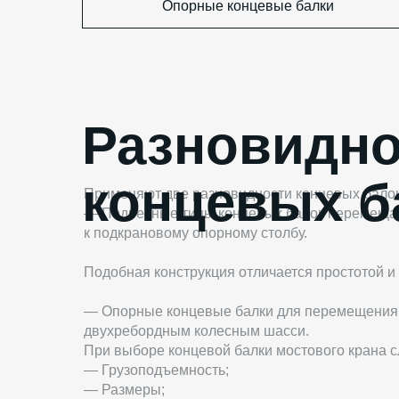
Опорные концевые балки
Разновидно
концевых б
Применяют две разновидности концевых балок
— Подвесные типы концевых балок перемещают
к подкрановому опорному столбу.
Подобная конструкция отличается простотой и
— Опорные концевые балки для перемещения и
двухребордным колесным шасси.
При выборе концевой балки мостового крана с
— Грузоподъемность;
— Размеры;