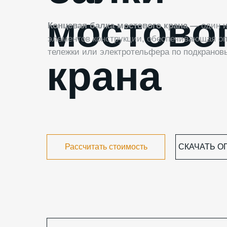
мостово
Концевая балка мостового крана —
один 
элементов конструкции, обеспечивающая о
тележки или электротельфера по подкранов
крана
Рассчитать стоимость
СКАЧАТЬ О