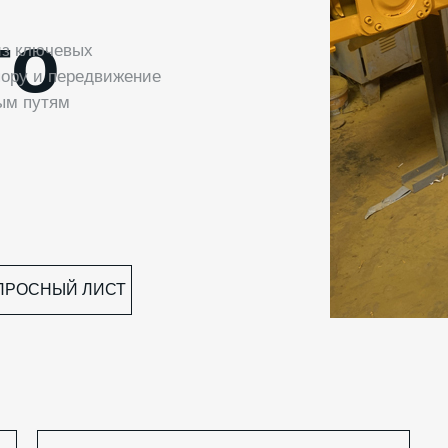
го
из ключевых
пору и передвижение
ым путям
ПРОСНЫЙ ЛИСТ