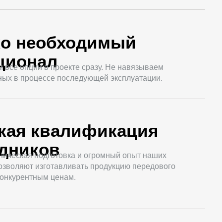
ко необходимый
ционал
все опции в проекте сразу. Не навязываем
ных в процессе последующей эксплуатации.
кая квалификация
удников
ническая подготовка и огромный опыт наших
озволяют изготавливать продукцию передового
конкурентным ценам.