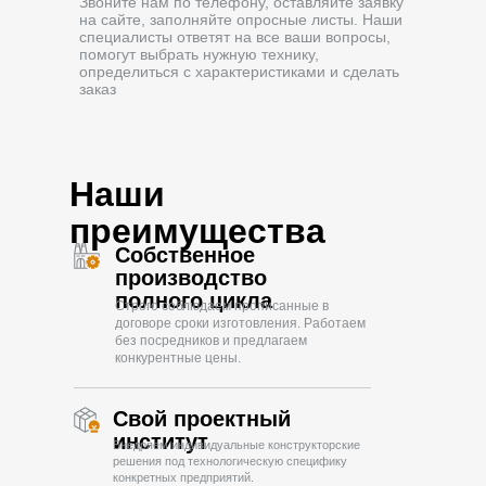
Звоните нам по телефону, оставляйте заявку
на сайте, заполняйте опросные листы. Наши
специалисты ответят на все ваши вопросы,
помогут выбрать нужную технику,
определиться с характеристиками и сделать
заказ
Наши
преимущества
Собственное
производство
полного цикла
Строго соблюдаем прописанные в
договоре сроки изготовления. Работаем
без посредников и предлагаем
конкурентные цены.
Свой проектный
институт
Внедряем индивидуальные конструкторские
решения под технологическую специфику
конкретных предприятий.