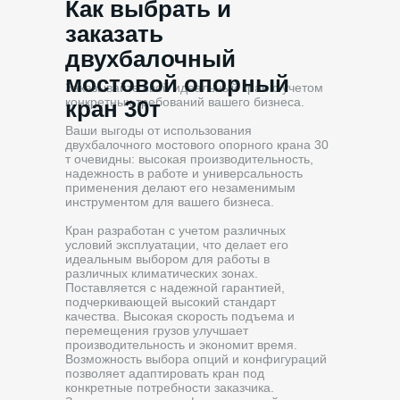
Как выбрать и
заказать
двухбалочный
мостовой опорный
Заказывайте свой идеальный кран с учетом
конкретных требований вашего бизнеса.
кран 30т
Ваши выгоды от использования
двухбалочного мостового опорного крана 30
т очевидны: высокая производительность,
надежность в работе и универсальность
применения делают его незаменимым
инструментом для вашего бизнеса.
Кран разработан с учетом различных
условий эксплуатации, что делает его
идеальным выбором для работы в
различных климатических зонах.
Поставляется с надежной гарантией,
подчеркивающей высокий стандарт
качества. Высокая скорость подъема и
перемещения грузов улучшает
производительность и экономит время.
Возможность выбора опций и конфигураций
позволяет адаптировать кран под
конкретные потребности заказчика.