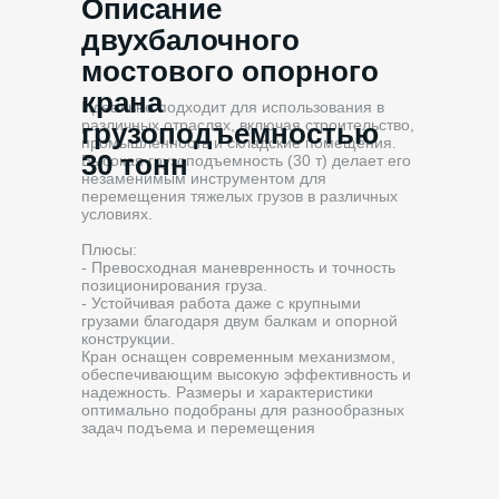
Описание
двухбалочного
мостового опорного
крана
Идеально подходит для использования в
различных отраслях, включая строительство,
грузоподъемностью
промышленность и складские помещения.
30 тонн
Высокая грузоподъемность (30 т) делает его
незаменимым инструментом для
перемещения тяжелых грузов в различных
условиях.
Плюсы:
- Превосходная маневренность и точность
позиционирования груза.
- Устойчивая работа даже с крупными
грузами благодаря двум балкам и опорной
конструкции.
Кран оснащен современным механизмом,
обеспечивающим высокую эффективность и
надежность. Размеры и характеристики
оптимально подобраны для разнообразных
задач подъема и перемещения