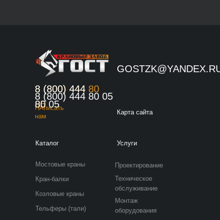
Москва
84952070321
город Москва
GOSTZK@YANDEX.R
8 (800) 444 80
8 (800) 444
8 (800) 444 80 05
05
80 05
НАписать
Карта сайта
нам
Каталог
Услуги
Мостовые краны
Проектирование
Техническое
Кран-балки
обслуживание
Козловые краны
Монтаж
Тельферы (тали)
оборудования